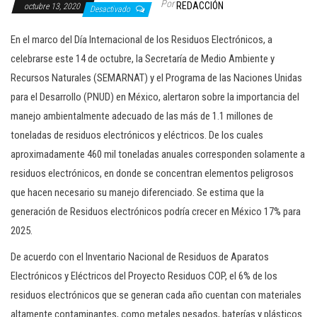
Por
REDACCIÓN
octubre 13, 2020
c
Desactivado
i
En el marco del Día Internacional de los Residuos Electrónicos, a
ó
celebrarse este 14 de octubre, la Secretaría de Medio Ambiente y
n
Recursos Naturales (SEMARNAT) y el Programa de las Naciones Unidas
para el Desarrollo (PNUD) en México, alertaron sobre la importancia del
manejo ambientalmente adecuado de las más de 1.1 millones de
toneladas de residuos electrónicos y eléctricos. De los cuales
aproximadamente 460 mil toneladas anuales corresponden solamente a
residuos electrónicos, en donde se concentran elementos peligrosos
que hacen necesario su manejo diferenciado. Se estima que la
generación de Residuos electrónicos podría crecer en México 17% para
2025.
De acuerdo con el Inventario Nacional de Residuos de Aparatos
Electrónicos y Eléctricos del Proyecto Residuos COP, el 6% de los
residuos electrónicos que se generan cada año cuentan con materiales
altamente contaminantes, como metales pesados, baterías y plásticos