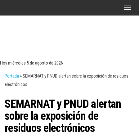
Saltar
A
al
l
contenido
t
e
r
Tecn
Noticias 
opinión
n
sobre
a
tecnologí
Hoy miércoles 5 de agosto de 2026
y
r
negocio
Portada
»
SEMARNAT y PNUD alertan sobre la exposición de residuos
l
electrónicos
a
n
SEMARNAT y PNUD alertan
a
v
sobre la exposición de
e
residuos electrónicos
g
a