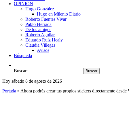
OPINIÓN
Hugo González
Hugo en Milenio Diario
Roberto Fuentes Vivar
Pablo Herrada
De los amigos
Roberto Aguilar
Eduardo Ruíz Healy
Claudia Villegas
Avisos
Búsqueda
Buscar:
Hoy sábado 8 de agosto de 2026
Portada
»
Ahora podrás crear tus propios stickers directamente desd