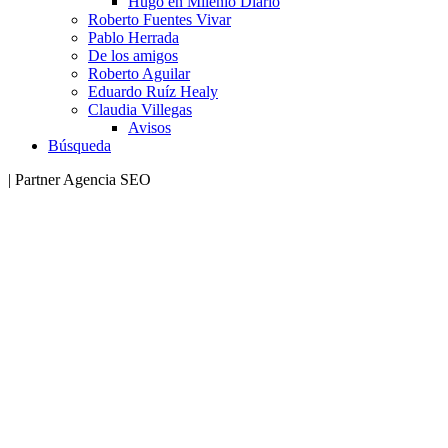
Hugo en Milenio Diario
Roberto Fuentes Vivar
Pablo Herrada
De los amigos
Roberto Aguilar
Eduardo Ruíz Healy
Claudia Villegas
Avisos
Búsqueda
| Partner Agencia SEO