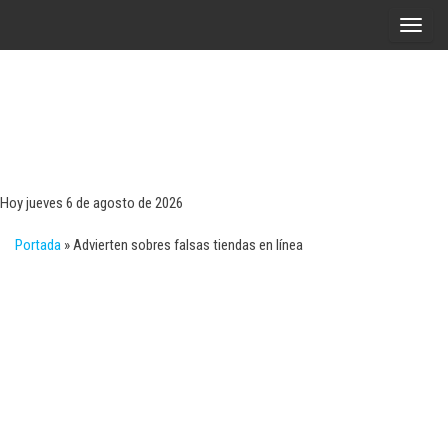
Saltar
A
al
l
contenido
t
e
r
Tecn
Noticias 
opinión
n
sobre
a
tecnologí
Hoy jueves 6 de agosto de 2026
y
r
negocio
Portada
»
Advierten sobres falsas tiendas en línea
l
a
n
a
v
e
g
a