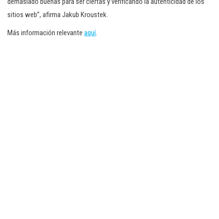
demasiado buenas para ser ciertas y verificando la autenticidad de los
sitios web”, afirma Jakub Kroustek.
Más información relevante
aquí
.