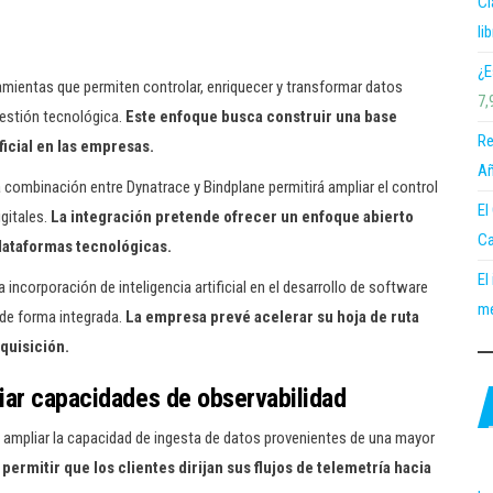
Cl
li
¿E
ramientas que permiten controlar, enriquecer y transformar datos
7,
gestión tecnológica.
Este enfoque busca construir una base
Re
ficial en las empresas.
Añ
a combinación entre Dynatrace y Bindplane permitirá ampliar el control
El
igitales.
La integración pretende ofrecer un enfoque abierto
Ca
lataformas tecnológicas.
El
 incorporación de inteligencia artificial en el desarrollo de software
me
 de forma integrada.
La empresa prevé acelerar su hoja de ruta
dquisición.
liar capacidades de observabilidad
á ampliar la capacidad de ingesta de datos provenientes de una mayor
ermitir que los clientes dirijan sus flujos de telemetría hacia