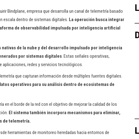
L
uirir Bindplane, empresa que desarrolla un canal de telemetría basado
an escala dentro de sistemas digitales.
La operación busca integrar
aforma de observabilidad impulsada por inteligencia artificial
D
 nativas de la nube y del desarrollo impulsado por inteligencia
generados por sistemas digitales
. Estas señales operativas,
aplicaciones, redes y servicios tecnológicos.
lemetría que capturan información desde múltiples fuentes digitales.
 datos operativos para su análisis dentro de ecosistemas de
a en el borde de la red con el objetivo de mejorar la calidad de los
ción.
El sistema también incorpora mecanismos para eliminar,
s de telemetría.
L
 desde herramientas de monitoreo heredadas hacia entornos de