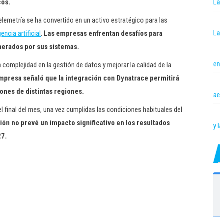
La
cos.
 telemetría se ha convertido en un activo estratégico para las
La
ncia artificial
.
Las empresas enfrentan desafíos para
enerados por sus sistemas.
en
a complejidad en la gestión de datos y mejorar la calidad de la
mpresa señaló que la integración con Dynatrace permitirá
ones de distintas regiones.
ae
l final del mes, una vez cumplidas las condiciones habituales del
ón no prevé un impacto significativo en los resultados
y 
27.