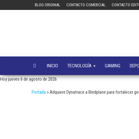
Saltar
BLOG ORIGINAL
CONTACTO COMERCIAL
CONTACTO EDIT
al
contenido
INICIO
TECNOLOGÍA
GAMING
DEP
Hoy jueves 6 de agosto de 2026
Portada
»
Adquiere Dynatrace a Bindplane para fortalecer ge