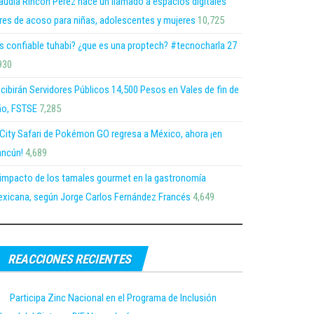
audia Rincón Pérez hace un llamado a espacios digitales
bres de acoso para niñas, adolescentes y mujeres
10,725
s confiable tuhabi? ¿que es una proptech? #tecnocharla 27
930
cibirán Servidores Públicos 14,500 Pesos en Vales de fin de
o, FSTSE
7,285
 City Safari de Pokémon GO regresa a México, ahora ¡en
ncún!
4,689
 impacto de los tamales gourmet en la gastronomía
xicana, según Jorge Carlos Fernández Francés
4,649
REACCIONES RECIENTES
Participa Zinc Nacional en el Programa de Inclusión