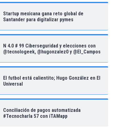
Startup mexicana gana reto global de
Santander para digitalizar pymes
N 4.0 # 99 Ciberseguridad y elecciones con
@tecnologeek, @hugonzalez0 y @El_Campos
El futbol está calientito; Hugo González en El
Universal
Conciliación de pagos automatizada
#Tecnocharla 57 con iTAMapp