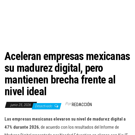
c
i
ó
n
Aceleran empresas mexicanas
su madurez digital, pero
mantienen brecha frente al
nivel ideal
Por
REDACCIÓN
junio 25, 2026
Desactivado
Las empresas mexicanas elevaron su nivel de madurez digital a
47% durante 2026
, de acuerdo con los resultados del Informe de