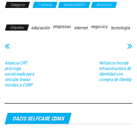
Categoría
1 portada
MANAGEMENT
NEGOCIOS
TECNOLOGÍA
empresas
negocios
educación
internet
tecnología
Etiquetas
Anuncia CRT
Refuerza Incode
prórroga
infraestructura de
escalonada para
identidad con
vincular líneas
compra de Identiq
móviles a CURP
OAZIS SELFCARE CDMX