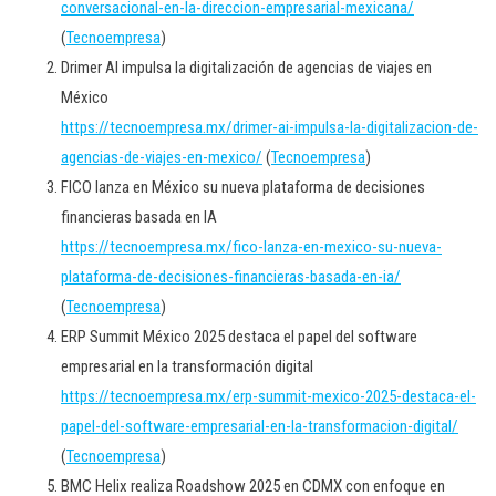
conversacional-en-la-direccion-empresarial-mexicana/
(
Tecnoempresa
)
Drimer AI impulsa la digitalización de agencias de viajes en
México
https://tecnoempresa.mx/drimer-ai-impulsa-la-digitalizacion-de-
agencias-de-viajes-en-mexico/
(
Tecnoempresa
)
FICO lanza en México su nueva plataforma de decisiones
financieras basada en IA
https://tecnoempresa.mx/fico-lanza-en-mexico-su-nueva-
plataforma-de-decisiones-financieras-basada-en-ia/
(
Tecnoempresa
)
ERP Summit México 2025 destaca el papel del software
empresarial en la transformación digital
https://tecnoempresa.mx/erp-summit-mexico-2025-destaca-el-
papel-del-software-empresarial-en-la-transformacion-digital/
(
Tecnoempresa
)
BMC Helix realiza Roadshow 2025 en CDMX con enfoque en