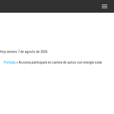
Saltar
A
al
l
contenido
t
e
r
Tecn
Noticias 
opinión
n
sobre
a
tecnologí
Hoy viernes 7 de agosto de 2026
y
r
negocio
Portada
»
Acciona participará en carrera de autos con energía solar
l
a
n
a
v
e
g
a