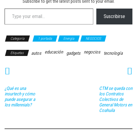
Subscribe to get the latest posts sent to your email.
Type your email…
Suscribirse
Categoría
1 portada
Energía
NEGOCIOS
educación
negocios
autos
gadgets
tecnología
Etiquetas
¿Qué es una
CTM se queda con
insurtech y cómo
los Contratos
puede asegurar a
Colectivos de
los millennials?
General Motors en
Coahuila