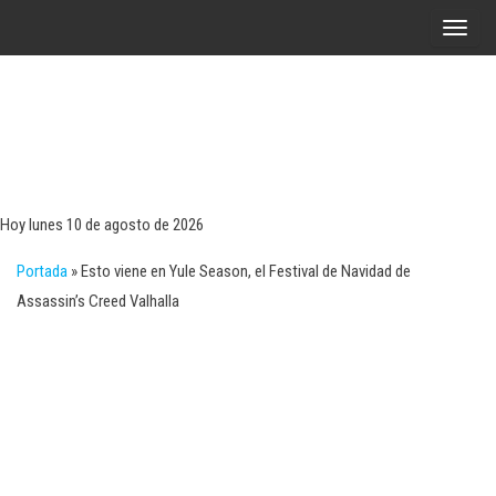
Saltar
A
al
l
contenido
t
e
r
Tecn
Noticias 
opinión
n
sobre
a
tecnologí
Hoy lunes 10 de agosto de 2026
y
r
negocio
Portada
»
Esto viene en Yule Season, el Festival de Navidad de
l
Assassin’s Creed Valhalla
a
n
a
v
e
g
a