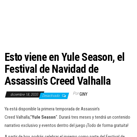
c
i
ó
n
Esto viene en Yule Season, el
Festival de Navidad de
Assassin’s Creed Valhalla
Por
GINY
diciembre 18, 2020
Desactivado
Ya está disponible la primera temporada de Assassin’s
Creed Valhalla,”
Yule Season
“. Durará tres meses y tendrá un contenido
narrativo exclusivo y eventos dentro del juego ¡Todo de forma gratuita!
A partir de hoy, podrás celebrar el invierno como parte del Festival de