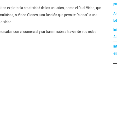
pr
en explotar la creatividad de los usuarios, como el Dual Video, que
Al
imultánea, o Video Clones, una función que permite “clonar” a una
Ed
o video.
In
ionadas con el comercial y su transmisión a través de sus redes
Al
In
es