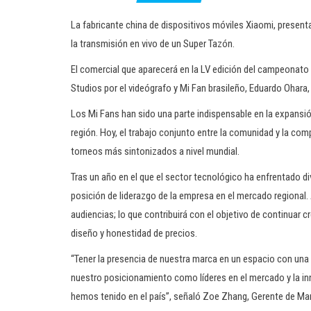
La fabricante china de dispositivos móviles Xiaomi, presenta
la transmisión en vivo de un Super Tazón.
El comercial que aparecerá en la LV edición del campeonato s
Studios por el videógrafo y Mi Fan brasileño, Eduardo Ohara, 
Los Mi Fans han sido una parte indispensable en la expansi
región. Hoy, el trabajo conjunto entre la comunidad y la com
torneos más sintonizados a nivel mundial.
Tras un año en el que el sector tecnológico ha enfrentado div
posición de liderazgo de la empresa en el mercado regional
audiencias; lo que contribuirá con el objetivo de continua
diseño y honestidad de precios.
“Tener la presencia de nuestra marca en un espacio con una 
nuestro posicionamiento como líderes en el mercado y la in
hemos tenido en el país”, señaló Zoe Zhang, Gerente de Ma