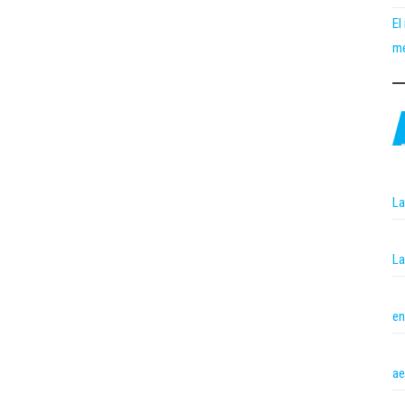
El
me
La
La
en
ae