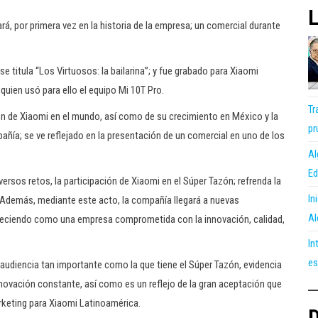
L
rá, por primera vez en la historia de la empresa; un comercial durante
e titula “Los Virtuosos: la bailarina”; y fue grabado para Xiaomi
quien usó para ello el equipo Mi 10T Pro.
Tr
ón de Xiaomi en el mundo, así como de su crecimiento en México y la
pr
pañía; se ve reflejado en la presentación de un comercial en uno de los
Al
Ed
ersos retos, la participación de Xiaomi en el Súper Tazón; refrenda la
In
. Además, mediante este acto, la compañía llegará a nuevas
Al
r creciendo como una empresa comprometida con la innovación, calidad,
In
es
audiencia tan importante como la que tiene el Súper Tazón, evidencia
novación constante, así como es un reflejo de la gran aceptación que
rketing para Xiaomi Latinoamérica.
D