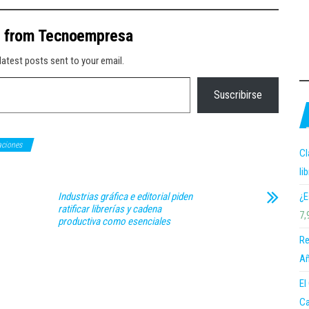
e from Tecnoempresa
latest posts sent to your email.
Suscribirse
aciones
Cl
li
¿E
Industrias gráfica e editorial piden
ratificar librerías y cadena
7,
productiva como esenciales
Re
Añ
El
Ca