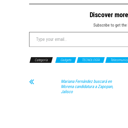
Discover mor
Subscribe to get the 
Type your email…
Categoría
Gadgets
TECNOLOGÍA
Telecomunic
Mariana Fernández buscará en
Morena candidatura a Zapopan,
Jalisco