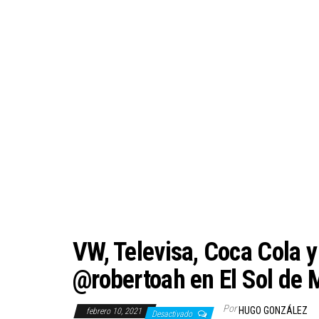
VW, Televisa, Coca Cola 
@robertoah en El Sol de 
Por
HUGO GONZÁLEZ
febrero 10, 2021
Desactivado