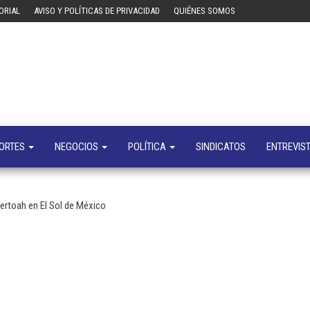
ORIAL
AVISO Y POLÍTICAS DE PRIVACIDAD
QUIÉNES SOMOS
Tecn
Noticias 
opinión
sobre
tecnologí
y
negocio
ORTES
NEGOCIOS
POLÍTICA
SINDICATOS
ENTREVIS
ertoah en El Sol de México