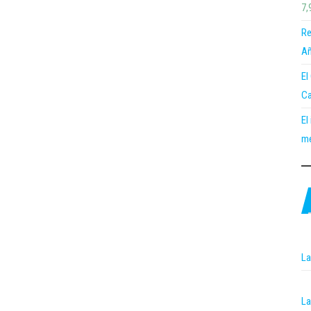
7,
Re
Añ
El
Ca
El
me
La
La