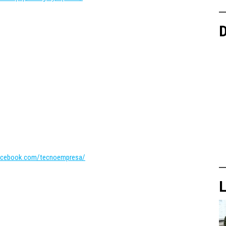
D
acebook.com/tecnoempresa/
L