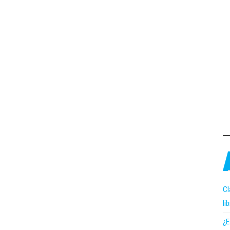
Cl
li
¿E