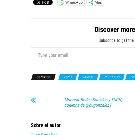
WhatsApp
Más
Discover mor
Subscribe to get the 
Type your email…
Categoría
Autos
Medios
NEGOCIOS
OP
Monreal, Redes Sociales y TUDN,
columna de @hugonzalez1
Sobre el autor