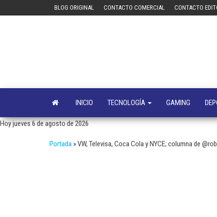
Saltar
BLOG ORIGINAL
CONTACTO COMERCIAL
CONTACTO EDIT
al
contenido
INICIO
TECNOLOGÍA
GAMING
DEP
Hoy jueves 6 de agosto de 2026
Portada
»
VW, Televisa, Coca Cola y NYCE; columna de @rob