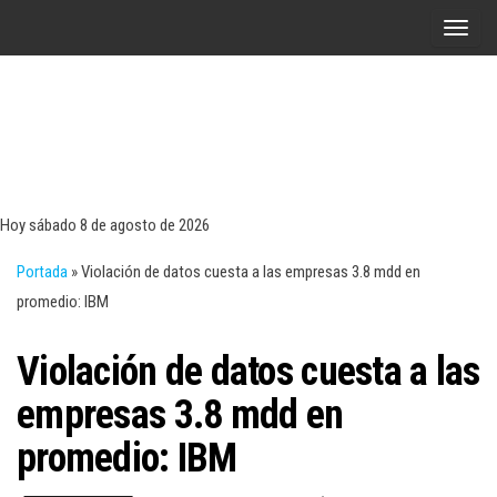
Saltar
A
al
l
contenido
t
e
r
Tecn
Noticias 
opinión
n
sobre
a
tecnologí
Hoy sábado 8 de agosto de 2026
y
r
negocio
Portada
»
Violación de datos cuesta a las empresas 3.8 mdd en
l
promedio: IBM
a
n
Violación de datos cuesta a las
a
v
empresas 3.8 mdd en
e
promedio: IBM
g
a