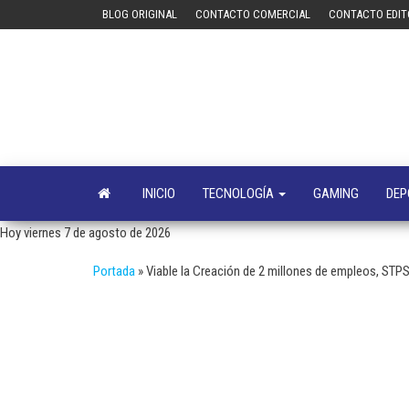
Saltar
BLOG ORIGINAL
CONTACTO COMERCIAL
CONTACTO EDIT
al
contenido
INICIO
TECNOLOGÍA
GAMING
DEP
Hoy viernes 7 de agosto de 2026
Portada
»
Viable la Creación de 2 millones de empleos, STP