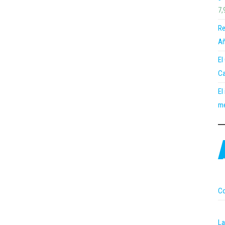
7,
Re
Añ
El
Ca
El
me
Co
La