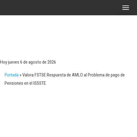
Saltar
A
al
l
contenido
t
e
r
Tecn
Noticias 
opinión
n
sobre
a
tecnologí
Hoy jueves 6 de agosto de 2026
y
r
negocio
Portada
»
Valora FSTSE Respuesta de AMLO al Problema de pago de
l
Pensiones en el ISSSTE.
a
n
a
v
e
g
a