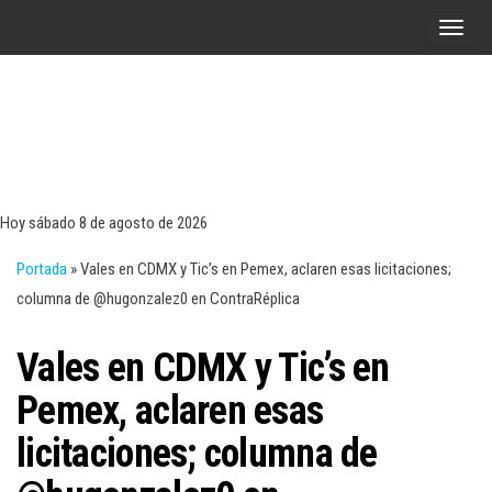
Saltar
A
al
l
contenido
t
e
r
Tecn
Noticias 
opinión
n
sobre
a
tecnologí
Hoy sábado 8 de agosto de 2026
y
r
negocio
Portada
»
Vales en CDMX y Tic’s en Pemex, aclaren esas licitaciones;
l
columna de @hugonzalez0 en ContraRéplica
a
n
Vales en CDMX y Tic’s en
a
v
Pemex, aclaren esas
e
licitaciones; columna de
g
a