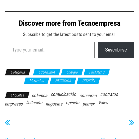
Discover more from Tecnoempresa
Subscribe to get the latest posts sent to your email.
Type your email…
Suscribirse
Categoría
ECONOMIA
Energía
FINANZAS
Hugo
González
Mercados
NEGOCIOS
OPINIÓN
comunicación
contratos
columna
concurso
Etiquetas
licitación
opinión
Vales
empresas
negocios
pemex