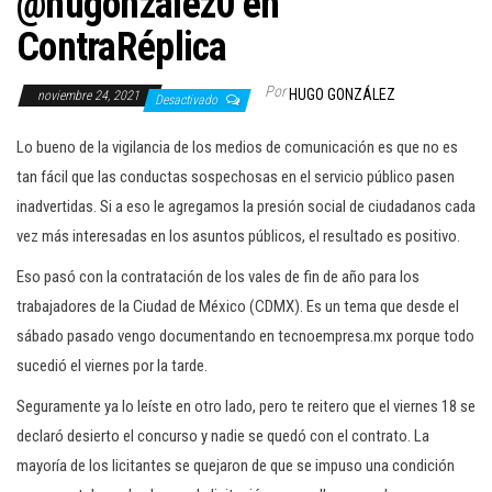
@hugonzalez0 en
c
ContraRéplica
i
ó
Por
HUGO GONZÁLEZ
noviembre 24, 2021
Desactivado
n
Lo bueno de la vigilancia de los medios de comunicación es que no es
tan fácil que las conductas sospechosas en el servicio público pasen
inadvertidas. Si a eso le agregamos la presión social de ciudadanos cada
vez más interesadas en los asuntos públicos, el resultado es positivo.
Eso pasó con la contratación de los vales de fin de año para los
trabajadores de la Ciudad de México (CDMX). Es un tema que desde el
sábado pasado vengo documentando en tecnoempresa.mx porque todo
sucedió el viernes por la tarde.
Seguramente ya lo leíste en otro lado, pero te reitero que el viernes 18 se
declaró desierto el concurso y nadie se quedó con el contrato. La
mayoría de los licitantes se quejaron de que se impuso una condición