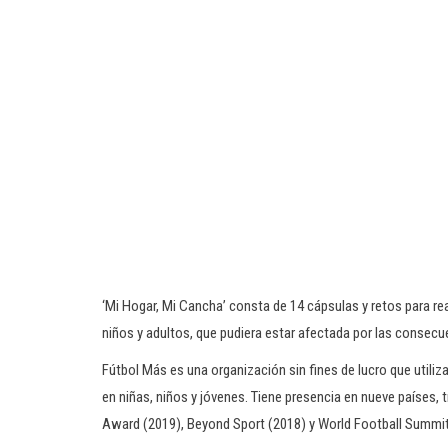
‘Mi Hogar, Mi Cancha’ consta de 14 cápsulas y retos para real
niños y adultos, que pudiera estar afectada por las consecu
Fútbol Más es una organización sin fines de lucro que utiliza
en niñas, niños y jóvenes. Tiene presencia en nueve países, 
Award (2019), Beyond Sport (2018) y World Football Summit