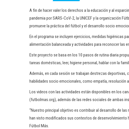
A fin de hacer valer los derechos a la educación y al esparc
pandemia por SARS-CoV-2, la UNICEF y la organización Fútb
promueve la práctica del fútbol y el desarrollo socio emocio
En el programa se incluyen ejercicios, medidas higiénicas p
alimentación balanceada y actividades para reconocer las e
Este proyecto se basa en los 10 pasos de rutina diaria propu
tareas domésticas, leer, higiene personal, hablar con la famil
Además, en cada sesión se trabajan destrezas deportivas, co
habilidades socio emocionales, como empatía, resolución as
Los videos con las actividades están disponibles en los c
(futbolmas.org), además de las redes sociales de ambas ins
“Nuestro principal objetivo es contribuir al desarrollo de l
han visto modificados sus contextos de desenvolvimiento hab
Fútbol Más.