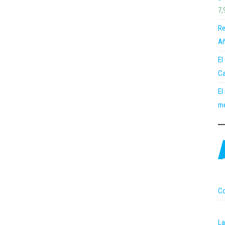
7,
Re
Añ
El
Ca
El
me
Co
La