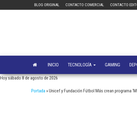
Saltar
BLOG ORIGINAL
CONTACTO COMERCIAL
CONTACTO EDIT
al
contenido
INICIO
TECNOLOGÍA
GAMING
DEP
Hoy sábado 8 de agosto de 2026
Portada
»
Unicef y Fundación Fútbol Más crean programa ‘M