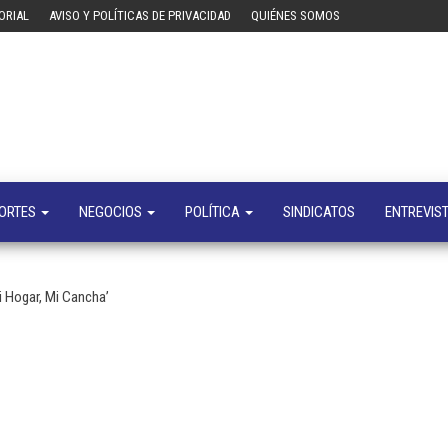
ORIAL
AVISO Y POLÍTICAS DE PRIVACIDAD
QUIÉNES SOMOS
Tecn
Noticias 
opinión
sobre
tecnologí
y
negocio
ORTES
NEGOCIOS
POLÍTICA
SINDICATOS
ENTREVIS
i Hogar, Mi Cancha’