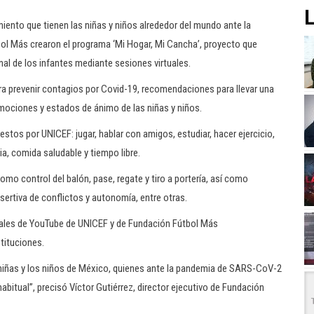
L
imiento que tienen las niñas y niños alrededor del mundo ante la
ol Más crearon el programa ‘Mi Hogar, Mi Cancha’, proyecto que
nal de los infantes mediante sesiones virtuales.
ara prevenir contagios por Covid-19, recomendaciones para llevar una
mociones y estados de ánimo de las niñas y niños.
estos por UNICEF: jugar, hablar con amigos, estudiar, hacer ejercicio,
ia, comida saludable y tiempo libre.
mo control del balón, pase, regate y tiro a portería, así como
ertiva de conflictos y autonomía, entre otras.
anales de YouTube de UNICEF y de Fundación Fútbol Más
tituciones.
as niñas y los niños de México, quienes ante la pandemia de SARS-CoV-2
itual”, precisó Víctor Gutiérrez, director ejecutivo de Fundación