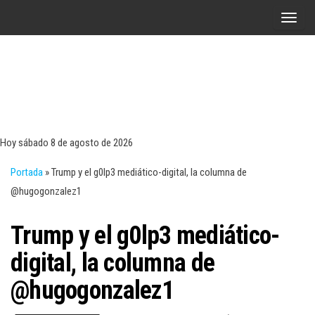
Saltar
A
al
l
contenido
t
e
r
Tecn
Noticias 
opinión
n
sobre
a
tecnologí
Hoy sábado 8 de agosto de 2026
y
r
negocio
Portada
»
Trump y el g0lp3 mediático-digital, la columna de
l
@hugogonzalez1
a
n
Trump y el g0lp3 mediático-
a
v
digital, la columna de
e
@hugogonzalez1
g
a