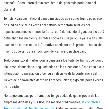
ese país. ¡Censuraron al aun presidente del país más poderoso del
planeta!
Terrible y paradigmático el baneo mediático que sufrió Trump pues eso
nos indica que ni los votos del partido demócrata, ni ni los del
republicano, mucho menos la Corte; está definiendo al ganador. Lo está
definiendo los medios y las redes sociales. Esa película ya la ví en 2006
cuando se creo el cerco informativo alrededor de la protesta social de
muchos que vimos la imposición del carnicero michoacano.
Todo comenzó el martes con la censura a los tuits de Trump que, con o
sin razón; denunciaba irregularidades en las elecciones. Esto escaló a la
interrupción, cancelación o censura televisiva de la conferencia del
jueves del todavía presidente de Estados Unidos; algo que pocas veces
se ha visto.
No tengo pruebas, pero tampoco tengo dudas de que el poder de las
empresas digitales y sus tíos, los medios tradicionales; l
e cobraron a
Trump muchos de los desaguisados
vividos en estos cuatro años. Trump