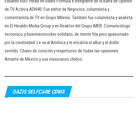
Eduardo Ruiz-Healy en Radio Formula e integrante de la Barra de Opinión
de TV Azteca ADN40. Fue editor de Negocios, columnista y
comentarista de TV en Grupo Milenio. También fue columnista y analista
en El Heraldo Media Group y en Reaktor del Grupo IMER. Comunicólogo
tecnoruco y businnessrocker solidario, de mente fría pero apasionado
por la creatividad. Le va al América y le encanta el albur y el doble
sentido. Chairo de corazón y respetuoso de todas las opiniones.
Amante de México y sus mexicanos chidos.
OAZIS SELFCARE CDMX