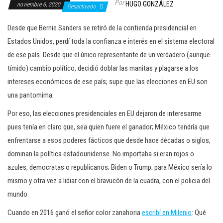
Por
HUGO GONZÁLEZ
noviembre 6, 2020
c
Desactivado
i
Desde que Bernie Sanders se retiró de la contienda presidencial en
ó
Estados Unidos, perdí toda la confianza e interés en el sistema electoral
n
de ese país. Desde que el único representante de un verdadero (aunque
tímido) cambio político, decidió doblar las manitas y plagarse a los
intereses económicos de ese país; supe que las elecciones en EU son
una pantomima.
Por eso, las elecciones presidenciales en EU dejaron de interesarme
pues tenía en claro que, sea quien fuere el ganador; México tendría que
enfrentarse a esos poderes fácticos que desde hace décadas o siglos,
dominan la política estadounidense. No importaba si eran rojos o
azules, democratas o republicanos; Biden o Trump; para México sería lo
mismo y otra vez a lidiar con el bravucón de la cuadra, con el policia del
mundo.
Cuando en 2016 ganó el señor color zanahoria
escribí en Milenio
: Qué