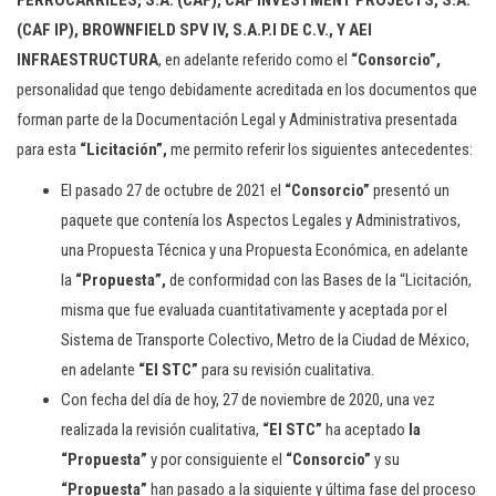
FERROCARRILES, S.A. (CAF), CAF INVESTMENT PROJECTS, S.A.
(CAF IP), BROWNFIELD SPV IV, S.A.P.I DE C.V., Y AEI
INFRAESTRUCTURA
, en adelante referido como el
“Consorcio”,
personalidad que tengo debidamente acreditada en los documentos que
forman parte de la Documentación Legal y Administrativa presentada
para esta
“Licitación”,
me permito referir los siguientes antecedentes:
El pasado 27 de octubre de 2021 el
“Consorcio”
presentó un
paquete que contenía los Aspectos Legales y Administrativos,
una Propuesta Técnica y una Propuesta Económica, en adelante
la
“Propuesta”,
de conformidad con las Bases de la “Licitación,
misma que fue evaluada cuantitativamente y aceptada por el
Sistema de Transporte Colectivo, Metro de la Ciudad de México,
en adelante
“El STC”
para su revisión cualitativa.
Con fecha del día de hoy, 27 de noviembre de 2020, una vez
realizada la revisión cualitativa,
“El STC”
ha aceptado
la
“Propuesta”
y por consiguiente el
“Consorcio”
y su
“Propuesta”
han pasado a la siguiente y última fase del proceso