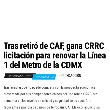
c
i
ó
n
Tras retiró de CAF, gana CRRC
licitación para renovar la Línea
1 del Metro de la CDMX
Por
REDACCIÓN
noviembre 27, 2020
Desactivado
Tras aceptar que no puede competir con la propuesta económica
presentada por sus competidores chinos del Consorcio CRRC, sin
demeritar en los niveles de calidad y seguridad de su equipó; la
fabricante española de carros de ferrocarril CAF México, anunció su