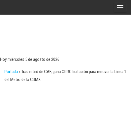
Saltar
A
al
l
contenido
t
e
r
Tecn
Noticias 
opinión
n
sobre
a
tecnologí
Hoy miércoles 5 de agosto de 2026
y
r
negocio
Portada
»
Tras retiró de CAF, gana CRRC licitación para renovar la Línea 1
l
del Metro de la CDMX
a
n
a
v
e
g
a