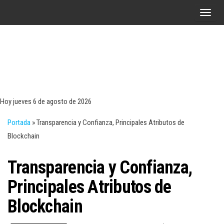
Saltar
A
al
l
contenido
t
e
r
Tecn
Noticias 
opinión
n
sobre
a
tecnologí
Hoy jueves 6 de agosto de 2026
y
r
negocio
Portada
»
Transparencia y Confianza, Principales Atributos de
l
Blockchain
a
n
Transparencia y Confianza,
a
v
Principales Atributos de
e
Blockchain
g
a