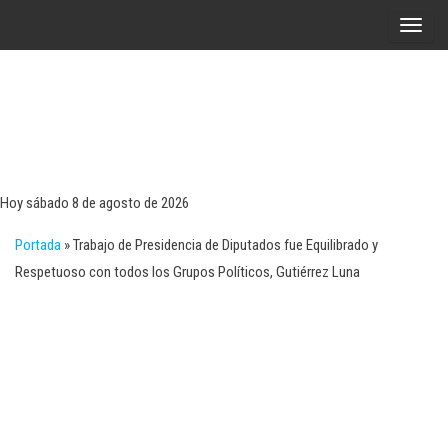
Saltar
A
al
l
contenido
t
e
r
Tecn
Noticias 
opinión
n
sobre
a
tecnologí
Hoy sábado 8 de agosto de 2026
y
r
negocio
Portada
»
Trabajo de Presidencia de Diputados fue Equilibrado y
l
Respetuoso con todos los Grupos Políticos, Gutiérrez Luna
a
n
a
v
e
g
a