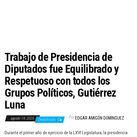
c
i
ó
n
Trabajo de Presidencia de
Diputados fue Equilibrado y
Respetuoso con todos los
Grupos Políticos, Gutiérrez
Luna
Por
EDGAR AMIGÓN DOMINGUEZ
agosto 19, 2025
Desactivado
Durante el primer año de ejercicio de la LXVI Legislatura, la presidencia