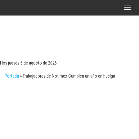
Saltar
A
al
l
contenido
t
e
r
Tecn
Noticias 
opinión
n
sobre
a
tecnologí
Hoy jueves 6 de agosto de 2026
y
r
negocio
Portada
»
Trabajadores de Notimex Cumplen un año en huelga
l
a
n
a
v
e
g
a