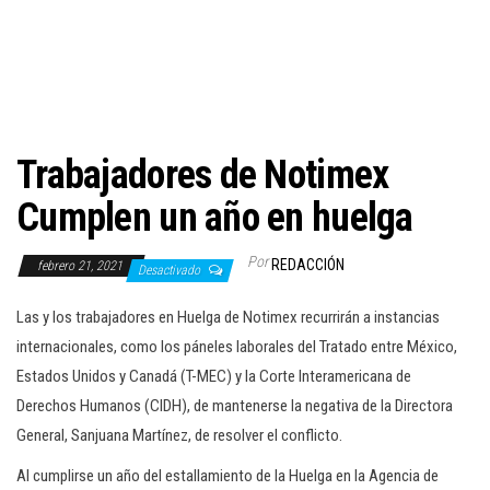
c
i
ó
n
Trabajadores de Notimex
Cumplen un año en huelga
Por
REDACCIÓN
febrero 21, 2021
Desactivado
Las y los trabajadores en Huelga de Notimex recurrirán a instancias
internacionales, como los páneles laborales del Tratado entre México,
Estados Unidos y Canadá (T-MEC) y la Corte Interamericana de
Derechos Humanos (CIDH), de mantenerse la negativa de la Directora
General, Sanjuana Martínez, de resolver el conflicto.
Al cumplirse un año del estallamiento de la Huelga en la Agencia de