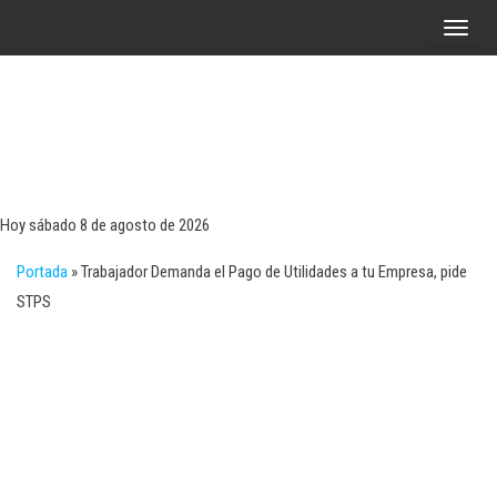
Saltar
A
al
l
contenido
t
e
r
Tecn
Noticias 
opinión
n
sobre
a
tecnologí
Hoy sábado 8 de agosto de 2026
y
r
negocio
Portada
»
Trabajador Demanda el Pago de Utilidades a tu Empresa, pide
l
STPS
a
n
a
v
e
g
a