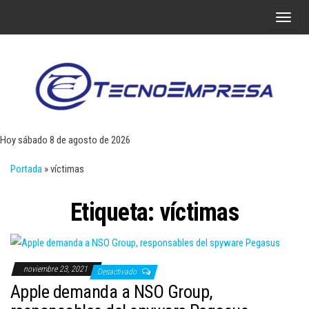
Saltar
A
al
l
contenido
t
e
r
Tecn
Noticias 
opinión
n
sobre
a
tecnologí
Hoy sábado 8 de agosto de 2026
y
r
negocio
Portada
»
víctimas
l
a
Etiqueta:
víctimas
n
a
v
e
noviembre 23, 2021
Desactivado
g
Apple demanda a NSO Group,
a