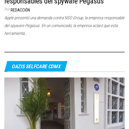
responsables del spyware Pegasus
c
Por
REDACCIÓN
i
Apple presentó una demanda contra NSO Group, la empresa responsable
ó
del spyware Pegasus. En un comunicado, la empresa aclaró que esta
n
herramienta…
OAZIS SELFCARE CDMX