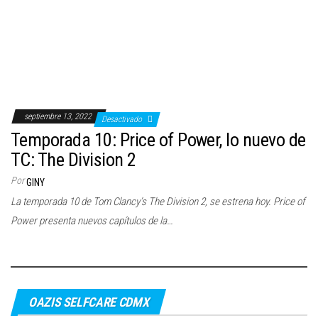
c
i
ó
n
septiembre 13, 2022
Desactivado
Temporada 10: Price of Power, lo nuevo de
TC: The Division 2
Por
GINY
La temporada 10 de Tom Clancy’s The Division 2, se estrena hoy. Price of
Power presenta nuevos capítulos de la…
OAZIS SELFCARE CDMX