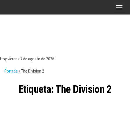
Saltar
A
al
l
contenido
t
e
r
Tecn
Noticias 
opinión
n
sobre
a
tecnologí
Hoy viernes 7 de agosto de 2026
y
r
negocio
Portada
»
The Division 2
l
a
Etiqueta:
The Division 2
n
a
v
e
g
a