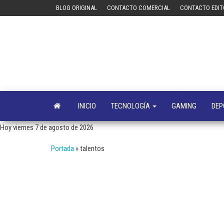
Saltar
BLOG ORIGINAL
CONTACTO COMERCIAL
CONTACTO EDIT
al
contenido
INICIO
TECNOLOGÍA
GAMING
DEP
Hoy viernes 7 de agosto de 2026
Portada
»
talentos