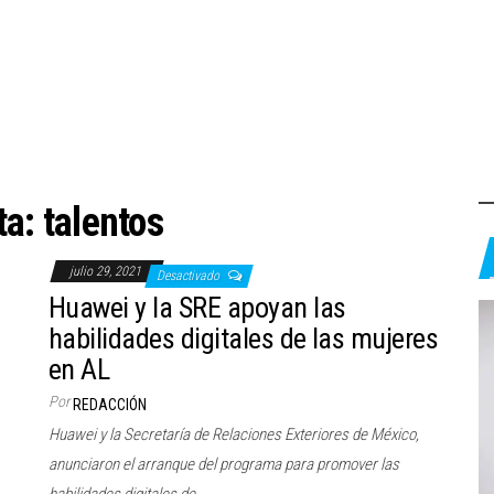
ta:
talentos
julio 29, 2021
Desactivado
Huawei y la SRE apoyan las
habilidades digitales de las mujeres
en AL
Por
REDACCIÓN
Huawei y la Secretaría de Relaciones Exteriores de México,
anunciaron el arranque del programa para promover las