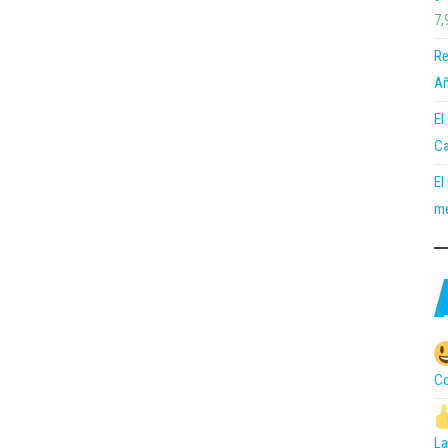
7,
Re
Añ
El
Ca
El
me
Co
La