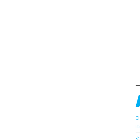
Cl
li
¿E