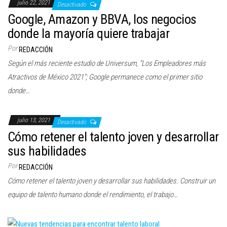
julio 22, 2021
Desactivado
Google, Amazon y BBVA, los negocios
donde la mayoría quiere trabajar
Por
REDACCIÓN
Según el más reciente estudio de Universum, “Los Empleadores más
Atractivos de México 2021”; Google permanece como el primer sitio
donde…
julio 13, 2021
Desactivado
Cómo retener el talento joven y desarrollar
sus habilidades
Por
REDACCIÓN
Cómo retener el talento joven y desarrollar sus habilidades. Construir un
equipo de talento humano donde el rendimiento, el trabajo…