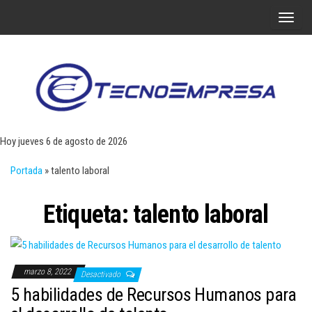
Saltar
A
al
l
contenido
t
e
r
Tecn
Noticias 
opinión
n
sobre
a
tecnologí
Hoy jueves 6 de agosto de 2026
y
r
negocio
Portada
»
talento laboral
l
a
Etiqueta:
talento laboral
n
a
v
e
marzo 8, 2022
Desactivado
g
5 habilidades de Recursos Humanos para
a