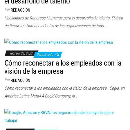
el desarrollo de talento
c
Por
REDACCIÓN
i
Habilidades de Recursos Humanos para el desarrollo de talento. El área
ó
de Recursos Humanos dentro de las organizaciones de todo…
n
febrero 22, 2022
Desactivado
Cómo reconectar a los empleados con la
visión de la empresa
Por
REDACCIÓN
Cómo reconectar a los empleados con la visión de la empresa . Cegid, en
América Latina Meta4 A Cegid Company, la…