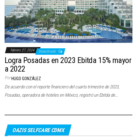
c
i
ó
n
febrero 27, 2024
Desactivado
Logra Posadas en 2023 Ebitda 15% mayor
a 2022
Por
HUGO GONZÁLEZ
De acuerdo con el reporte financiero del cuarto trimestre de 2023,
Posadas, operadora de hoteles en México, registró un Ebitda de…
OAZIS SELFCARE CDMX