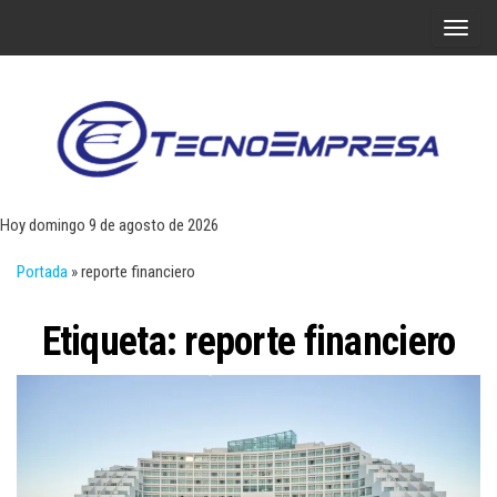
Saltar
A
al
l
contenido
t
e
r
Tecn
Noticias 
opinión
n
sobre
a
tecnologí
Hoy domingo 9 de agosto de 2026
y
r
negocio
Portada
»
reporte financiero
l
a
Etiqueta:
reporte financiero
n
a
v
e
g
a