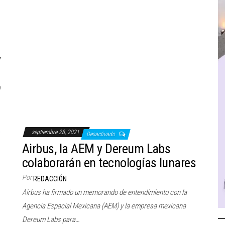
e
y
septiembre 28, 2021
Desactivado
Airbus, la AEM y Dereum Labs
colaborarán en tecnologías lunares
Por
REDACCIÓN
Airbus ha firmado un memorando de entendimiento con la
Agencia Espacial Mexicana (AEM) y la empresa mexicana
Dereum Labs para…