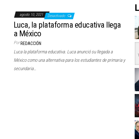
L
agosto 10, 2021
Desactivado
Luca, la plataforma educativa llega
a México
Por
REDACCIÓN
Luca la plataforma educativa. Luca anunció su llegada a
México como una alternativa para los estudiantes de primaria y
secundaria…