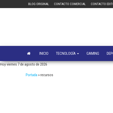
Saltar
BLOG ORIGINAL
CONTACTO COMERCIAL
CONTACTO EDIT
al
contenido
INICIO
TECNOLOGÍA
GAMING
DEP
Hoy viernes 7 de agosto de 2026
Portada
»
recursos