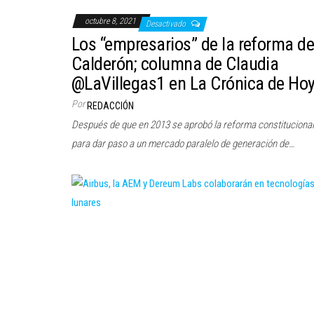
octubre 8, 2021
Desactivado
Los “empresarios” de la reforma d
Calderón; columna de Claudia
@LaVillegas1 en La Crónica de Ho
Por
REDACCIÓN
Después de que en 2013 se aprobó la reforma constitucional
para dar paso a un mercado paralelo de generación de…