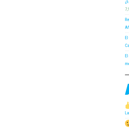
¿E
7,
Re
Añ
El
Ca
El
me
La