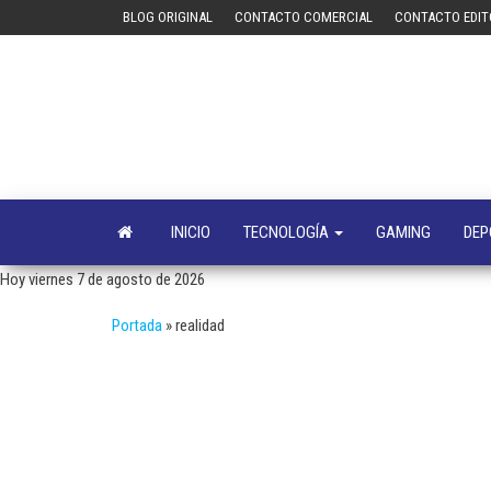
Saltar
BLOG ORIGINAL
CONTACTO COMERCIAL
CONTACTO EDIT
al
contenido
INICIO
TECNOLOGÍA
GAMING
DEP
Hoy viernes 7 de agosto de 2026
Portada
»
realidad