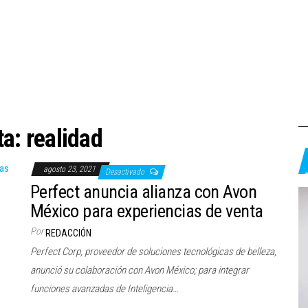
ta:
realidad
agosto 23, 2021
Desactivado
Perfect anuncia alianza con Avon
México para experiencias de venta
Por
REDACCIÓN
Perfect Corp, proveedor de soluciones tecnológicas de belleza,
anunció su colaboración con Avon México; para integrar
funciones avanzadas de Inteligencia…