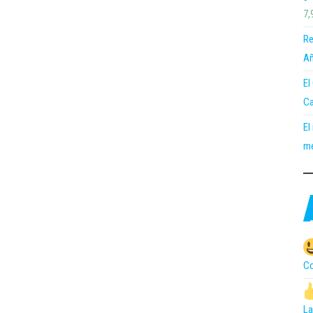
7,
Re
Añ
El
Ca
El
me
Co
La