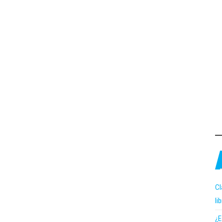
Cl
li
¿E