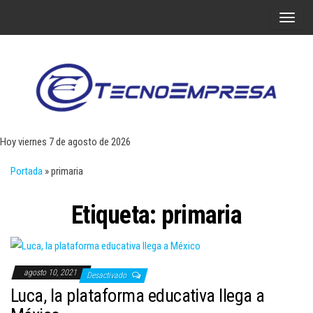
Saltar
A
al
l
contenido
t
e
r
Tecn
Noticias 
opinión
n
sobre
a
tecnologí
Hoy viernes 7 de agosto de 2026
y
r
negocio
Portada
»
primaria
l
a
Etiqueta:
primaria
n
a
v
e
agosto 10, 2021
Desactivado
g
Luca, la plataforma educativa llega a
a