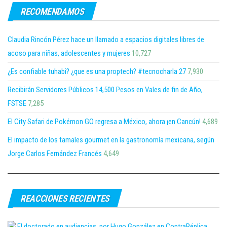
RECOMENDAMOS
Claudia Rincón Pérez hace un llamado a espacios digitales libres de
acoso para niñas, adolescentes y mujeres
10,727
¿Es confiable tuhabi? ¿que es una proptech? #tecnocharla 27
7,930
Recibirán Servidores Públicos 14,500 Pesos en Vales de fin de Año,
FSTSE
7,285
El City Safari de Pokémon GO regresa a México, ahora ¡en Cancún!
4,689
El impacto de los tamales gourmet en la gastronomía mexicana, según
Jorge Carlos Fernández Francés
4,649
REACCIONES RECIENTES
El doctorado en audiencias, por Hugo González en ContraRéplica