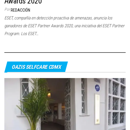
Awards 2020
c
Por
REDACCIÓN
i
ESET, compañía en detección proactiva de amenazas, anuncia los
ó
ganadores de ESET Partner Awards 2020, una iniciativa del ESET Partner
n
Program. Los ESET…
OAZIS SELFCARE CDMX