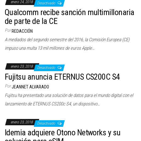
enero 24, 2018
Desactivado
Qualcomm recibe sanción multimillonaria
de parte de la CE
Por
REDACCIÓN
A mediados del segundo semestre del 2016, la Comisión Europea (CE)
impuso una multa 13 mil millones de euros Apple…
enero 23, 2018
Desactivado
Fujitsu anuncia ETERNUS CS200C S4
Por
JEANNET ALVARADO
Fujitsu ha presentado una solución de datos para el mundo digital con el
lanzamiento de ETERNUS CS200c S4, un dispositivo…
enero 23, 2018
Desactivado
Idemia adquiere Otono Networks y su