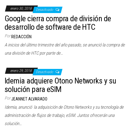
enero 30, 2018
Desactivado
Google cierra compra de división de
desarrollo de software de HTC
Por
REDACCIÓN
A inicios del último trimestre del año pasado, se anunció la compra de
una división de HTC por parte de…
enero 29, 2018
Desactivado
Idemia adquiere Otono Networks y su
solución para eSIM
Por
JEANNET ALVARADO
Idemia, anunció la adquisición de Otono Networks y su tecnología de
administración de flujos de trabajo, eSIM. Juntos ofrecerán una
solución…