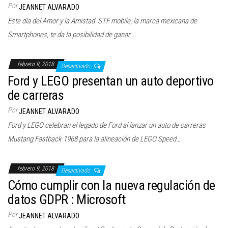
Por
JEANNET ALVARADO
Este día del Amor y la Amistad STF mobile, la marca mexicana de
Smartphones, te da la posibilidad de ganar…
febrero 9, 2018
Desactivado
Ford y LEGO presentan un auto deportivo
de carreras
Por
JEANNET ALVARADO
Ford y LEGO celebran el legado de Ford al lanzar un auto de carreras
Mustang Fastback 1968 para la alineación de LEGO Speed…
febrero 9, 2018
Desactivado
Cómo cumplir con la nueva regulación de
datos GDPR : Microsoft
Por
JEANNET ALVARADO