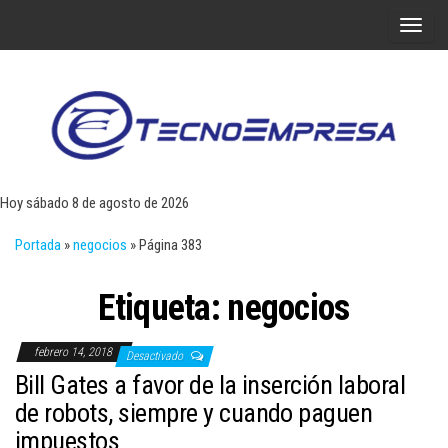
Saltar
A
al
l
contenido
t
e
r
Tecn
Noticias 
opinión
n
sobre
a
tecnologí
Hoy sábado 8 de agosto de 2026
y
r
negocio
Portada
»
negocios
»
Página 383
l
a
Etiqueta:
negocios
n
a
febrero 14, 2018
v
Desactivado
Bill Gates a favor de la inserción laboral
e
de robots, siempre y cuando paguen
g
impuestos
a