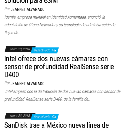
solución para eSIM
Por
JEANNET ALVARADO
Idemia, empresa mundial en Identidad Aumentada, anunció la
adquisición de Otono Networks y su tecnología de administración de
flujos de…
enero 23, 2018
Desactivado
Intel ofrece dos nuevas cámaras con
sensor de profundidad RealSense serie
D400
Por
JEANNET ALVARADO
Intel empezó con la distribución de dos nuevas cámaras con sensor de
profundidad RealSense serie D400, de la familia de…
enero 23, 2018
Desactivado
SanDisk trae a México nueva línea de