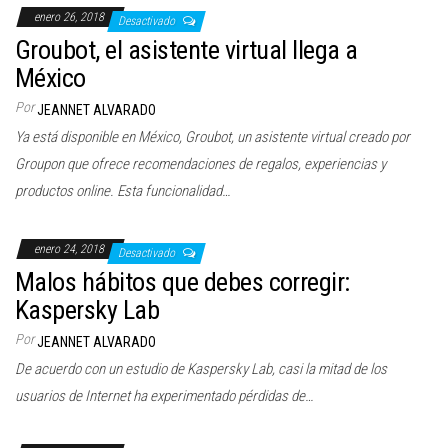
enero 26, 2018
Desactivado
Groubot, el asistente virtual llega a
México
Por
JEANNET ALVARADO
Ya está disponible en México, Groubot, un asistente virtual creado por
Groupon que ofrece recomendaciones de regalos, experiencias y
productos online. Esta funcionalidad…
enero 24, 2018
Desactivado
Malos hábitos que debes corregir:
Kaspersky Lab
Por
JEANNET ALVARADO
De acuerdo con un estudio de Kaspersky Lab, casi la mitad de los
usuarios de Internet ha experimentado pérdidas de…