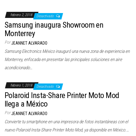
febrero 2, 2018
Desactivado
Samsung inaugura Showroom en
Monterrey
Por
JEANNET ALVARADO
Samsung Electronics México inauguró una nueva zona de experiencia en
Monterrey, enfocada en presentar las principales soluciones en aire
acondicionado…
febrero 1, 2018
Desactivado
Polaroid Insta-Share Printer Moto Mod
llega a México
Por
JEANNET ALVARADO
Convierte tu smartphone en una impresora de fotos instantáneas con el
nuevo Polaroid Insta-Share Printer Moto Mod, ya disponible en México.…