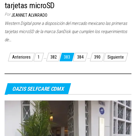
tarjetas microSD
Por
JEANNET ALVARADO
Western Digital pone a disposición del mercado mexicano las primeras
tarjetas microSD de la marca SanDisk que cumplen los requerimientos
de…
Paginación
Anteriores
1
…
382
383
384
…
390
Siguiente
de
entradas
OAZIS SELFCARE CDMX