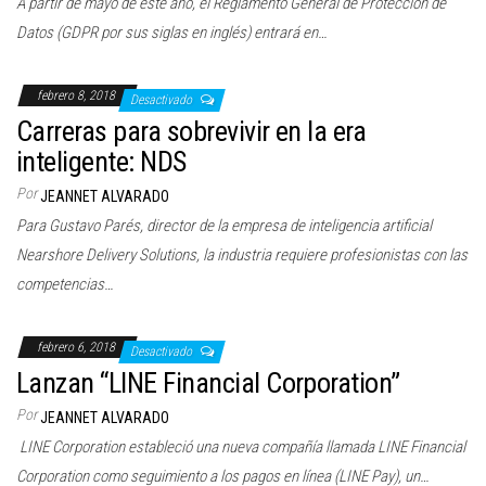
A partir de mayo de este año, el Reglamento General de Protección de
Datos (GDPR por sus siglas en inglés) entrará en…
febrero 8, 2018
Desactivado
Carreras para sobrevivir en la era
inteligente: NDS
Por
JEANNET ALVARADO
Para Gustavo Parés, director de la empresa de inteligencia artificial
Nearshore Delivery Solutions, la industria requiere profesionistas con las
competencias…
febrero 6, 2018
Desactivado
Lanzan “LINE Financial Corporation”
Por
JEANNET ALVARADO
LINE Corporation estableció una nueva compañía llamada LINE Financial
Corporation como seguimiento a los pagos en línea (LINE Pay), un…