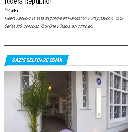
Riders Republic!
c
Por
GINY
i
Riders Republic ya está disponible en PlayStation 5, PlayStation 4, Xbox
ó
Series X|S, consolas Xbox One y Stadia, así como en…
n
OAZIS SELFCARE CDMX