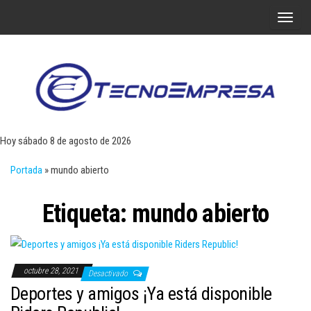
Saltar
A
al
l
contenido
t
e
r
Tecn
Noticias 
opinión
n
sobre
a
tecnologí
Hoy sábado 8 de agosto de 2026
y
r
negocio
Portada
»
mundo abierto
l
a
Etiqueta:
mundo abierto
n
a
v
e
octubre 28, 2021
Desactivado
g
Deportes y amigos ¡Ya está disponible
a