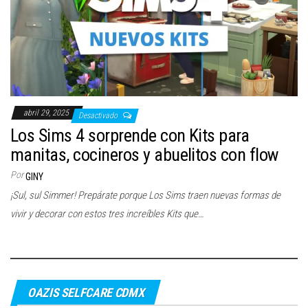
c
i
ó
n
abril 29, 2025
Desactivado
Los Sims 4 sorprende con Kits para
manitas, cocineros y abuelitos con flow
Por
GINY
¡Sul, sul Simmer! Prepárate porque Los Sims traen nuevas formas de
vivir y decorar con estos tres increíbles Kits que…
OAZIS SELFCARE CDMX