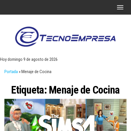
Saltar
A
al
l
contenido
t
e
r
Tecn
Noticias 
opinión
n
sobre
a
tecnologí
Hoy domingo 9 de agosto de 2026
y
r
negocio
Portada
»
Menaje de Cocina
l
a
Etiqueta:
Menaje de Cocina
n
a
v
e
g
a