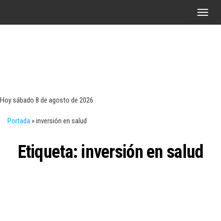
Saltar
A
al
l
contenido
t
e
r
Tecn
Noticias 
opinión
n
sobre
a
tecnologí
Hoy sábado 8 de agosto de 2026
y
r
negocio
Portada
»
inversión en salud
l
a
Etiqueta:
inversión en salud
n
a
v
e
g
a