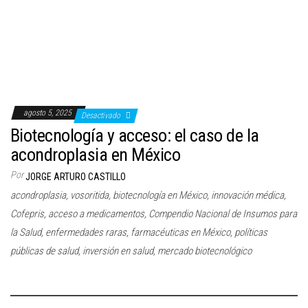
c
i
ó
n
agosto 5, 2025
Desactivado
Biotecnología y acceso: el caso de la
acondroplasia en México
Por
JORGE ARTURO CASTILLO
acondroplasia, vosoritida, biotecnología en México, innovación médica,
Cofepris, acceso a medicamentos, Compendio Nacional de Insumos para
la Salud, enfermedades raras, farmacéuticas en México, políticas
públicas de salud, inversión en salud, mercado biotecnológico