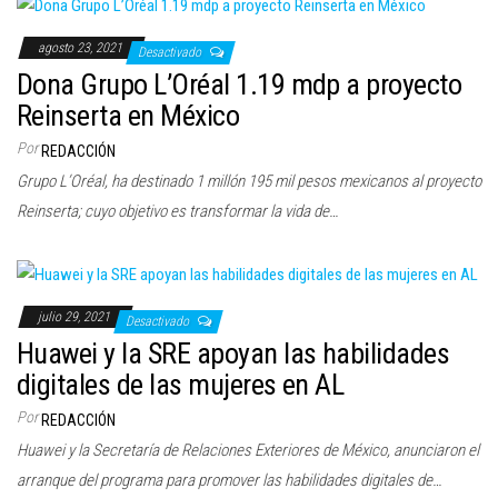
agosto 23, 2021
Desactivado
Dona Grupo L’Oréal 1.19 mdp a proyecto
Reinserta en México
Por
REDACCIÓN
Grupo L’Oréal, ha destinado 1 millón 195 mil pesos mexicanos al proyecto
Reinserta; cuyo objetivo es transformar la vida de…
julio 29, 2021
Desactivado
Huawei y la SRE apoyan las habilidades
digitales de las mujeres en AL
Por
REDACCIÓN
Huawei y la Secretaría de Relaciones Exteriores de México, anunciaron el
arranque del programa para promover las habilidades digitales de…