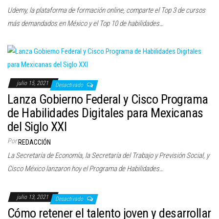
Udemy, la plataforma de formación online, comparte el Top 3 de cursos
más demandados en México y el Top 10 de habilidades…
julio 15, 2021
Desactivado
Lanza Gobierno Federal y Cisco Programa
de Habilidades Digitales para Mexicanas
del Siglo XXI
Por
REDACCIÓN
La Secretaría de Economía, la Secretaría del Trabajo y Previsión Social, y
Cisco México lanzaron hoy el Programa de Habilidades…
julio 13, 2021
Desactivado
Cómo retener el talento joven y desarrollar