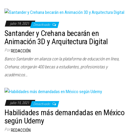
julio 19, 2021
Desactivado
Santander y Crehana becarán en
Animación 3D y Arquitectura Digital
Por
REDACCIÓN
Banco Santander en alianza con la plataforma de educación en línea,
Crehana; otorgarán 400 becas a estudiantes, profesionistas y
académicos…
julio 15, 2021
Desactivado
Habilidades más demandadas en México
según Udemy
Por
REDACCIÓN