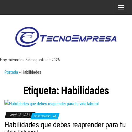
Saltar
A
al
l
contenido
t
e
r
Tecn
Noticias 
opinión
n
sobre
a
tecnologí
Hoy miércoles 5 de agosto de 2026
y
r
negocio
Portada
»
Habilidades
l
a
Etiqueta:
Habilidades
n
a
v
e
abril 25, 2023
Desactivado
g
Habilidades que debes reaprender para tu
a