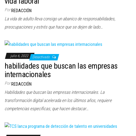
vida laboral
c
Por
REDACCIÓN
i
La vida de adulto lleva consigo un abanico de responsabilidades,
ó
preocupaciones y estrés que hace que se dejen de lado…
n
julio 6, 2022
Desactivado
habilidades que buscan las empresas
internacionales
Por
REDACCIÓN
Habilidades que buscan las empresas internacionales. La
transformación digital acelerada en los últimos años, requiere
competencias específicas; que hacen destacar…