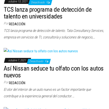
octubre 13, 2021
Desactivado
TCS lanza programa de detección de
talento en universidades
Por
REDACCIÓN
TCS lanza programa de detección de talento. Tata Consultancy Services,
empresa en servicios de TI, consultoría y soluciones de negocio,…
octubre 7, 2021
Desactivado
Así Nissan seduce tu olfato con los autos
nuevos
Por
REDACCIÓN
El olor del interior de un auto nuevo es un factor importante que
contribuye a la experiencia general del conductor.…