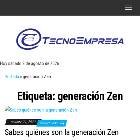
Saltar
A
al
l
contenido
t
e
r
Tecn
Noticias 
opinión
n
sobre
a
tecnologí
Hoy sábado 8 de agosto de 2026
y
r
negocio
Portada
»
generación Zen
l
a
Etiqueta:
generación Zen
n
a
v
e
octubre 21, 2020
Desactivado
g
Sabes quiénes son la generación Zen
a