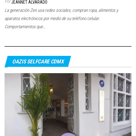
Por
JEANNET ALVARADO
c
La generación Zen usa redes sociales, compran ropa, alimentos y
i
aparatos electrónicos por medio de su teléfono celular.
ó
Comportamientos que…
n
OAZIS SELFCARE CDMX