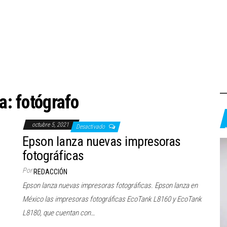
ta:
fotógrafo
octubre 5, 2021
Desactivado
Epson lanza nuevas impresoras
fotográficas
Por
REDACCIÓN
Epson lanza nuevas impresoras fotográficas. Epson lanza en
México las impresoras fotográficas EcoTank L8160 y EcoTank
L8180, que cuentan con…