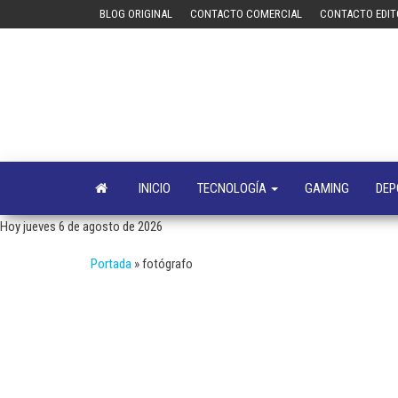
Saltar
BLOG ORIGINAL
CONTACTO COMERCIAL
CONTACTO EDIT
al
contenido
INICIO
TECNOLOGÍA
GAMING
DEP
Hoy jueves 6 de agosto de 2026
Portada
»
fotógrafo