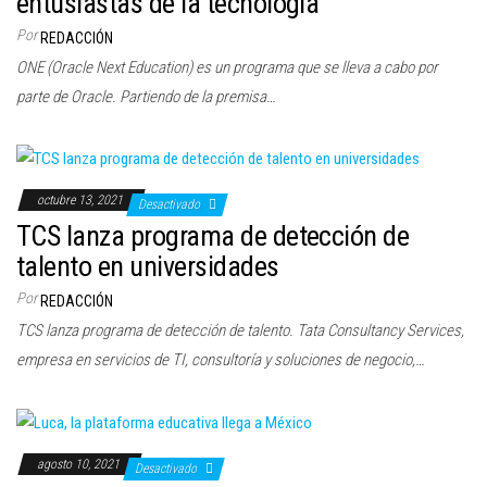
entusiastas de la tecnología
c
Por
REDACCIÓN
i
ONE (Oracle Next Education) es un programa que se lleva a cabo por
ó
parte de Oracle. Partiendo de la premisa…
n
octubre 13, 2021
Desactivado
TCS lanza programa de detección de
talento en universidades
Por
REDACCIÓN
TCS lanza programa de detección de talento. Tata Consultancy Services,
empresa en servicios de TI, consultoría y soluciones de negocio,…
agosto 10, 2021
Desactivado