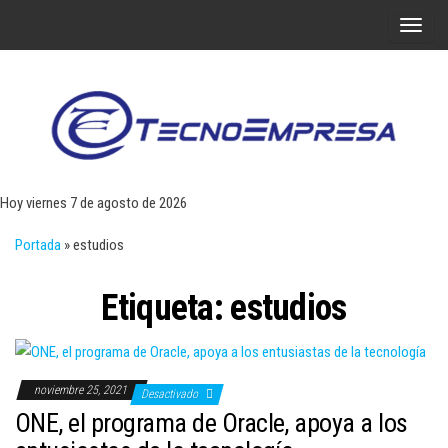
Saltar
A
al
l
contenido
t
e
r
Tecn
Noticias 
opinión
n
sobre
a
tecnologí
Hoy viernes 7 de agosto de 2026
y
r
negocio
Portada
»
estudios
l
a
Etiqueta:
estudios
n
a
v
e
noviembre 25, 2021
Desactivado
g
ONE, el programa de Oracle, apoya a los
a