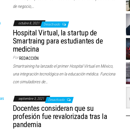
de negocio,…
octubre 8, 2021
Desactivado
Hospital Virtual, la startup de
Smartraing para estudiantes de
medicina
Por
REDACCIÓN
Smartraining ha lanzado el primer Hospital Virtual en México,
una integración tecnológica en la educación médica. Funciona
con simuladores de…
septiembre 3, 2021
Desactivado
Docentes consideran que su
profesión fue revalorizada tras la
pandemia