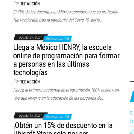
Por
REDACCIÓN
El 75% de los docentes en México considera que su profesión
fue revalorada tras la pandemia del Covid-19, así lo…
agosto 27, 2021
Desactivado
Llega a México HENRY, la escuela
online de programación para formar
a personas en las últimas
tecnologías
Por
REDACCIÓN
Henry, la primera academia de programación 100% online y en
vivo que invierte en la educación de las personas de…
Cl
agosto 19, 2021
Desactivado
li
¡Obtén un 15% de descuento en la
¿E
Ubisoft Store solo por ser