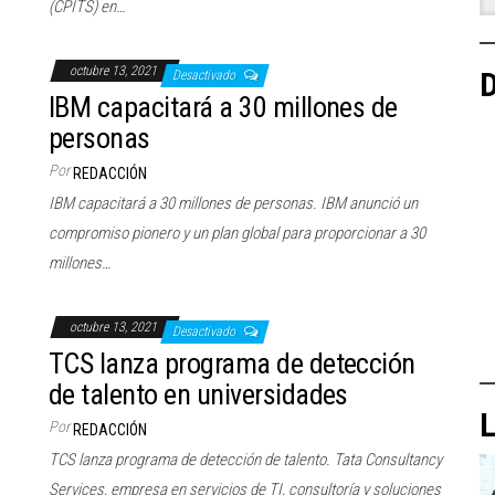
(CPITS) en…
octubre 13, 2021
D
Desactivado
IBM capacitará a 30 millones de
personas
Por
REDACCIÓN
IBM capacitará a 30 millones de personas. IBM anunció un
compromiso pionero y un plan global para proporcionar a 30
millones…
octubre 13, 2021
Desactivado
TCS lanza programa de detección
de talento en universidades
L
Por
REDACCIÓN
TCS lanza programa de detección de talento. Tata Consultancy
Services, empresa en servicios de TI, consultoría y soluciones