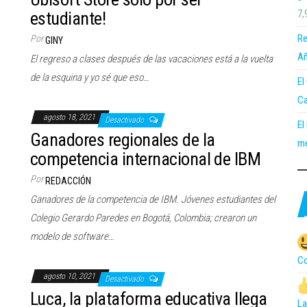
7,
estudiante!
Re
Por
GINY
Añ
El regreso a clases después de las vacaciones está a la vuelta
de la esquina y yo sé que eso…
El
Ca
agosto 18, 2021
Desactivado
El
Ganadores regionales de la
me
competencia internacional de IBM
Por
REDACCIÓN
Ganadores de la competencia de IBM. Jóvenes estudiantes del
Colegio Gerardo Paredes en Bogotá, Colombia; crearon un
modelo de software…
Co
agosto 10, 2021
Desactivado
Luca, la plataforma educativa llega
La