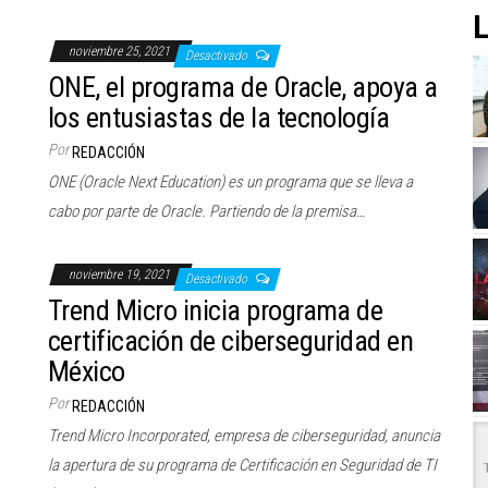
L
noviembre 25, 2021
Desactivado
ONE, el programa de Oracle, apoya a
los entusiastas de la tecnología
Por
REDACCIÓN
ONE (Oracle Next Education) es un programa que se lleva a
cabo por parte de Oracle. Partiendo de la premisa…
noviembre 19, 2021
Desactivado
Trend Micro inicia programa de
certificación de ciberseguridad en
México
Por
REDACCIÓN
Trend Micro Incorporated, empresa de ciberseguridad, anuncia
la apertura de su programa de Certificación en Seguridad de TI