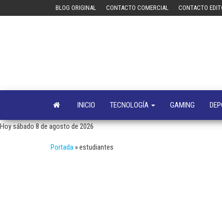
Saltar
BLOG ORIGINAL
CONTACTO COMERCIAL
CONTACTO EDIT
al
contenido
INICIO
TECNOLOGÍA
GAMING
DEP
Hoy sábado 8 de agosto de 2026
Portada
»
estudiantes