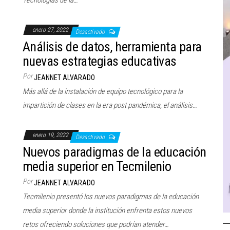
Tecnologías de la…
enero 27, 2022
Desactivado
Análisis de datos, herramienta para
nuevas estrategias educativas
Por
JEANNET ALVARADO
Más allá de la instalación de equipo tecnológico para la
impartición de clases en la era post pandémica, el análisis…
enero 19, 2022
Desactivado
Nuevos paradigmas de la educación
media superior en Tecmilenio
Por
JEANNET ALVARADO
Tecmilenio presentó los nuevos paradigmas de la educación
media superior donde la institución enfrenta estos nuevos
retos ofreciendo soluciones que podrían atender…