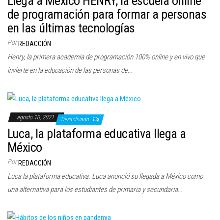
Llega a México HENRY, la escuela online
c
de programación para formar a personas
i
en las últimas tecnologías
ó
Por
REDACCIÓN
n
Henry, la primera academia de programación 100% online y en vivo que
invierte en la educación de las personas de…
agosto 10, 2021
Desactivado
Luca, la plataforma educativa llega a
México
Por
REDACCIÓN
Luca la plataforma educativa. Luca anunció su llegada a México como
una alternativa para los estudiantes de primaria y secundaria…