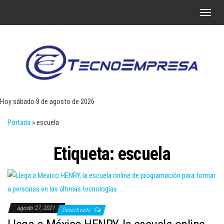
Saltar
A
al
l
contenido
t
e
r
Tecn
Noticias 
opinión
n
sobre
a
tecnologí
Hoy sábado 8 de agosto de 2026
y
r
negocio
Portada
»
escuela
l
a
Etiqueta:
escuela
n
a
v
e
g
agosto 27, 2021
Desactivado
a