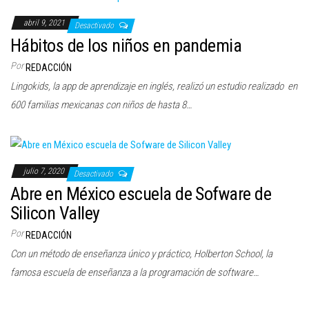
abril 9, 2021
Desactivado
Hábitos de los niños en pandemia
Por
REDACCIÓN
Lingokids, la app de aprendizaje en inglés, realizó un estudio realizado en
600 familias mexicanas con niños de hasta 8…
julio 7, 2020
Desactivado
Abre en México escuela de Sofware de
Silicon Valley
Por
REDACCIÓN
Con un método de enseñanza único y práctico, Holberton School, la
famosa escuela de enseñanza a la programación de software…