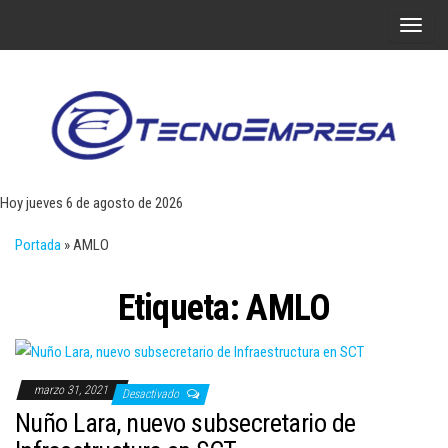
Saltar
A
al
l
contenido
t
e
r
Tecn
Noticias 
opinión
n
sobre
a
tecnologí
Hoy jueves 6 de agosto de 2026
y
r
negocio
Portada
»
AMLO
l
a
Etiqueta:
AMLO
n
a
v
e
marzo 31, 2021
Desactivado
g
Nuño Lara, nuevo subsecretario de
a