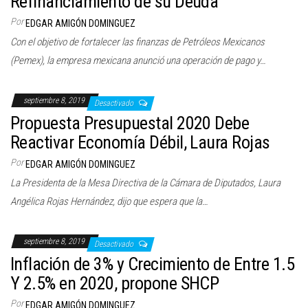
Refinanciamiento de su Deuda
Por
EDGAR AMIGÓN DOMINGUEZ
Con el objetivo de fortalecer las finanzas de Petróleos Mexicanos
(Pemex), la empresa mexicana anunció una operación de pago y…
septiembre 8, 2019
Desactivado
Propuesta Presupuestal 2020 Debe
Reactivar Economía Débil, Laura Rojas
Por
EDGAR AMIGÓN DOMINGUEZ
La Presidenta de la Mesa Directiva de la Cámara de Diputados, Laura
Angélica Rojas Hernández, dijo que espera que la…
septiembre 8, 2019
Desactivado
Inflación de 3% y Crecimiento de Entre 1.5
Y 2.5% en 2020, propone SHCP
Por
EDGAR AMIGÓN DOMINGUEZ