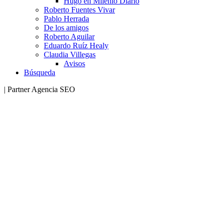
Hugo en Milenio Diario
Roberto Fuentes Vivar
Pablo Herrada
De los amigos
Roberto Aguilar
Eduardo Ruíz Healy
Claudia Villegas
Avisos
Búsqueda
| Partner Agencia SEO