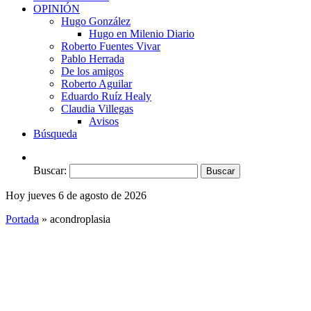
OPINIÓN
Hugo González
Hugo en Milenio Diario
Roberto Fuentes Vivar
Pablo Herrada
De los amigos
Roberto Aguilar
Eduardo Ruíz Healy
Claudia Villegas
Avisos
Búsqueda
Buscar:
Hoy jueves 6 de agosto de 2026
Portada
»
acondroplasia