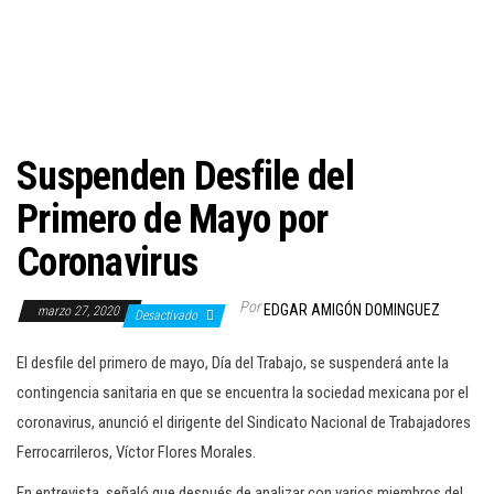
c
i
ó
n
Suspenden Desfile del
Primero de Mayo por
Coronavirus
Por
EDGAR AMIGÓN DOMINGUEZ
marzo 27, 2020
Desactivado
El desfile del primero de mayo, Día del Trabajo, se suspenderá ante la
contingencia sanitaria en que se encuentra la sociedad mexicana por el
coronavirus, anunció el dirigente del Sindicato Nacional de Trabajadores
Ferrocarrileros, Víctor Flores Morales.
En entrevista, señaló que después de analizar con varios miembros del