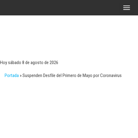
Saltar
A
al
l
contenido
t
e
r
Tecn
Noticias 
opinión
n
sobre
a
tecnologí
Hoy sábado 8 de agosto de 2026
y
r
negocio
Portada
»
Suspenden Desfile del Primero de Mayo por Coronavirus
l
a
n
a
v
e
g
a