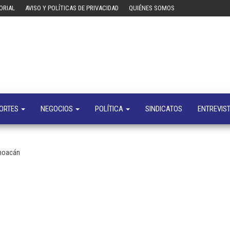
ORIAL
AVISO Y POLÍTICAS DE PRIVACIDAD
QUIÉNES SOMOS
Tecn
Noticias 
opinión
sobre
tecnologí
y
negocio
ORTES
NEGOCIOS
POLÍTICA
SINDICATOS
ENTREVIS
choacán