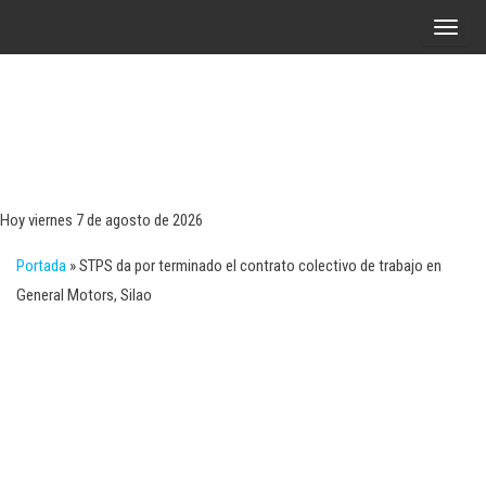
Saltar
A
al
l
contenido
t
e
r
Tecn
Noticias 
opinión
n
sobre
a
tecnologí
Hoy viernes 7 de agosto de 2026
y
r
negocio
Portada
»
STPS da por terminado el contrato colectivo de trabajo en
l
General Motors, Silao
a
n
a
v
e
g
a