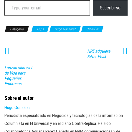
Type your email…
Suscribirse
Categoría
Apps
Hugo González
OPINIÓN
HPE adquiere
Silver Peak
Lanzan sitio web
de Visa para
Pequeñas
Empresas
Sobre el autor
Hugo González
Periodista especializado en Negocios y tecnologías de la información.
Columnista en El Universal y en el diario ContraReplica. Ha sido
Colaborador de Adriana Pérez Cañedo en NRM comunicaciones y de