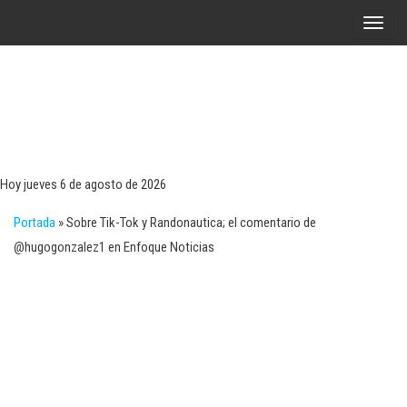
Saltar
A
al
l
contenido
t
e
r
Tecn
Noticias 
opinión
n
sobre
a
tecnologí
Hoy jueves 6 de agosto de 2026
y
r
negocio
Portada
»
Sobre Tik-Tok y Randonautica; el comentario de
l
@hugogonzalez1 en Enfoque Noticias
a
n
a
v
e
g
a