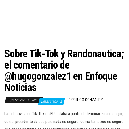
c
i
ó
n
Sobre Tik-Tok y Randonautica;
el comentario de
@hugogonzalez1 en Enfoque
Noticias
Por
HUGO GONZÁLEZ
septiembre 21, 2020
Desactivado
La telenovela de Tik-Tok en EU estaba a punto de terminar, sin embargo,
con el presidente de ese país nada es seguro; como tampoco es seguro