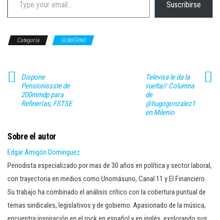
Suscribirse
Categoría
GOBIERNO
Dispone
Televisa le da la
Pensionissste de
vuelta// Columna
200mmdp para
de
Refinerías, FSTSE
@hugogonzalez1
en Milenio
Sobre el autor
Edgar Amigón Dominguez
Periodista especializado por mas de 30 años en política y sector laboral,
con trayectoria en medios como Unomásuno, Canal 11 y El Financiero.
Su trabajo ha combinado el análisis crítico con la cobertura puntual de
temas sindicales, legislativos y de gobierno. Apasionado de la música,
encuentra inspiración en el rock en español y en inglés, explorando sus