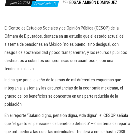
Por
EDGAR AMIGÓN DOMINGUEZ
julio 10, 2018
c
Desactivado
i
ó
El Centro de Estudios Sociales y de Opinión Pública (CESOP) de la
n
Cámara de Diputados, destaca en un estudio que el estado actual del
sistema de pensiones en México “no es bueno, sino desigual, con
riesgos de sostenibilidad y poco transparente”, y los recursos públicos
destinados a cubrir los compromisos son cuantiosos, con una
tendencia al alza.
Indica que por el diseño de los más de mil diferentes esquemas que
integran al sistema y las circunstancias de la economía mexicana, el
grueso de los beneficios se concentra en una parte reducida de la
población.
En el reporte “Salario digno, pensión digna, vida digna”, el CESOP señala
que “el gasto en pensiones de beneficio definido” –el sistema de reparto
que antecedió a las cuentas individuales- tenderá a crecer hasta 2030-