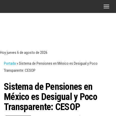
Saltar
A
al
l
contenido
t
e
r
Tecn
Noticias 
opinión
n
sobre
a
tecnologí
Hoy jueves 6 de agosto de 2026
y
r
negocio
Portada
»
Sistema de Pensiones en México es Desigual y Poco
l
Transparente: CESOP
a
n
Sistema de Pensiones en
a
v
México es Desigual y Poco
e
Transparente: CESOP
g
a