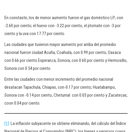
En constaste, los de menor aumento fueron el gas doméstico LP; con
-2.60 por ciento; el huevo con -3.22 por ciento, el jitomate con -3 por
ciento y la uva con 17.77 por ciento.
Las ciudades que tuvieron mayor aumento por arriba del promedio
nacional fueron ciudad Acuña, Coahuila, con 0.99 por ciento; Oaxaca
con 0.66 por ciento Esperanza, Sonora, con 0.60 por ciento y Hermosillo,
Sonora con 0.54 por ciento.
Entre las ciudades con menor incremento del promedio nacional
desatacan Tapachula, Chiapas, con-0.17 por ciento; Huatabampo,
Sonora con -0.14 por ciento, Chetumal con 0.03 por ciento y Zacatecas,
coon 0.04 por ciento.
[1]
La inflación subyacente se obtiene eliminando, del cálculo del Índice
Nacional de Precios al Consumidor (INPC), los bienes y servicios cuyos