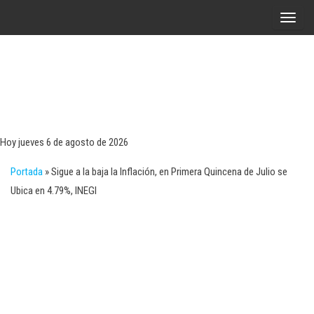
Saltar
A
al
l
contenido
t
e
r
Tecn
Noticias 
opinión
n
sobre
a
tecnologí
Hoy jueves 6 de agosto de 2026
y
r
negocio
Portada
»
Sigue a la baja la Inflación, en Primera Quincena de Julio se
l
Ubica en 4.79%, INEGI
a
n
a
v
e
g
a