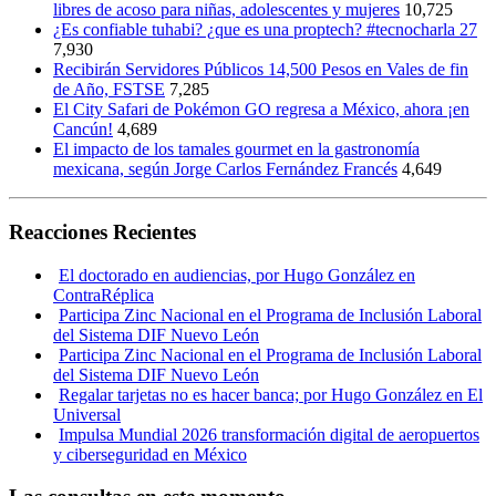
libres de acoso para niñas, adolescentes y mujeres
10,725
¿Es confiable tuhabi? ¿que es una proptech? #tecnocharla 27
7,930
Recibirán Servidores Públicos 14,500 Pesos en Vales de fin
de Año, FSTSE
7,285
El City Safari de Pokémon GO regresa a México, ahora ¡en
Cancún!
4,689
El impacto de los tamales gourmet en la gastronomía
mexicana, según Jorge Carlos Fernández Francés
4,649
Reacciones Recientes
El doctorado en audiencias, por Hugo González en
ContraRéplica
Participa Zinc Nacional en el Programa de Inclusión Laboral
del Sistema DIF Nuevo León
Participa Zinc Nacional en el Programa de Inclusión Laboral
del Sistema DIF Nuevo León
Regalar tarjetas no es hacer banca; por Hugo González en El
Universal
Impulsa Mundial 2026 transformación digital de aeropuertos
y ciberseguridad en México