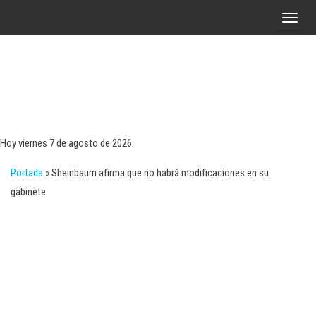
Saltar
A
al
l
contenido
t
e
r
Tecn
Noticias 
opinión
n
sobre
a
tecnologí
Hoy viernes 7 de agosto de 2026
y
r
negocio
Portada
»
Sheinbaum afirma que no habrá modificaciones en su
l
gabinete
a
n
a
v
e
g
a