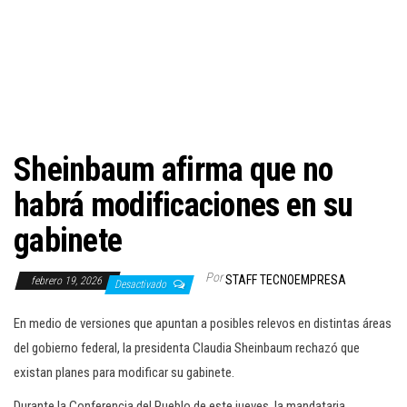
c
i
ó
n
Sheinbaum afirma que no
habrá modificaciones en su
gabinete
Por
STAFF TECNOEMPRESA
febrero 19, 2026
Desactivado
En medio de versiones que apuntan a posibles relevos en distintas áreas
del gobierno federal, la presidenta Claudia Sheinbaum rechazó que
existan planes para modificar su gabinete.
Durante la Conferencia del Pueblo de este jueves, la mandataria