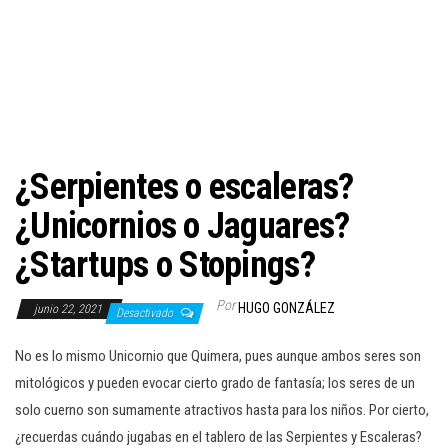
c
i
ó
n
¿Serpientes o escaleras?
¿Unicornios o Jaguares?
¿Startups o Stopings?
Por
HUGO GONZÁLEZ
junio 22, 2021
Desactivado
No es lo mismo Unicornio que Quimera, pues aunque ambos seres son
mitológicos y pueden evocar cierto grado de fantasía; los seres de un
solo cuerno son sumamente atractivos hasta para los niños. Por cierto,
¿recuerdas cuándo jugabas en el tablero de las Serpientes y Escaleras?