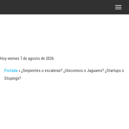
Saltar
A
al
l
contenido
t
e
r
Tecn
Noticias 
opinión
n
sobre
a
tecnologí
Hoy viernes 7 de agosto de 2026
y
r
negocio
Portada
»
¿Serpientes o escaleras? ¿Unicornios o Jaguares? ¿Startups o
l
Stopings?
a
n
a
v
e
g
a