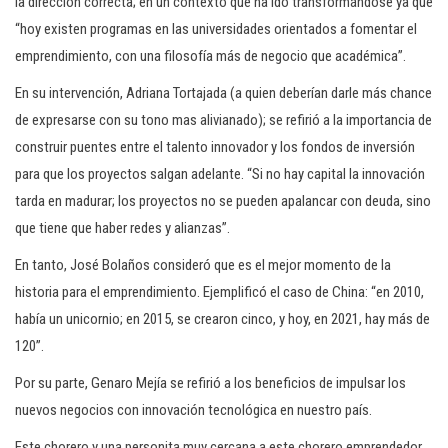
la dirección correcta; en un contexto que ha ido transformándose ya que
“hoy existen programas en las universidades orientados a fomentar el
emprendimiento, con una filosofía más de negocio que académica”.
En su intervención, Adriana Tortajada (a quien deberían darle más chance
de expresarse con su tono mas alivianado); se refirió a la importancia de
construir puentes entre el talento innovador y los fondos de inversión
para que los proyectos salgan adelante. “Si no hay capital la innovación
tarda en madurar; los proyectos no se pueden apalancar con deuda, sino
que tiene que haber redes y alianzas”.
En tanto, José Bolaños consideró que es el mejor momento de la
historia para el emprendimiento. Ejemplificó el caso de China: “en 2010,
había un unicornio; en 2015, se crearon cinco, y hoy, en 2021, hay más de
120”.
Por su parte, Genaro Mejía se refirió a los beneficios de impulsar los
nuevos negocios con innovación tecnológica en nuestro país.
Este chorero y una personita muy cercana a este chorero emprendedor